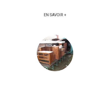
plusieurs reprise comme expert auprès des
tribunaux.
EN SAVOIR +
TRAITEMENT EN
AUTOCLAVE
Contre les vrillettes ,termites et champignons.
Un traitement effectué sous vide, en autoclave,
pour une imprégnation en profondeur et dans
les moindres recoins.