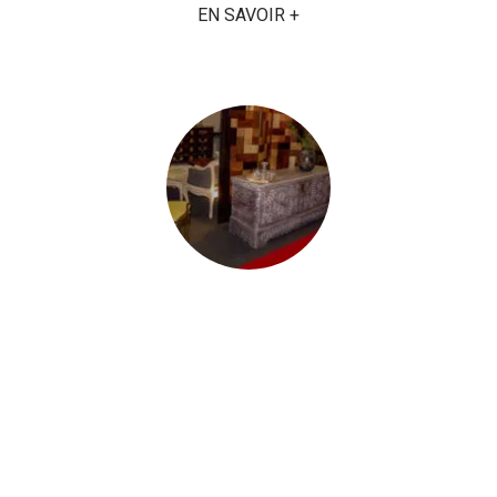
EN SAVOIR +
MAGASIN ANTIQUITÉS ET
CRÉATION
Ebeniste avant tout, Pierre de Peyrecave est
également Antiquaire et créateur de meubles et
objets depuis toujours. Son magasin face à son
atelier, renferme un large choix de meubles,
chaises, tableaux, objets, et oeuvre d'art datant
du 17ème siècle à nos jours ainsi que ses
créations personnelles