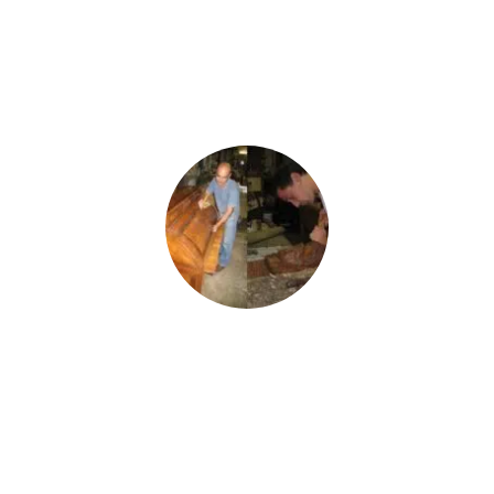
RESTAURATION DE MEUBLES
ANCIENS
Toujours dans le respect de la construction et
de l'authenticité, du meubles massif au meuble
marqueté, du 17ème siècle à nos jours. Toutes
les finitions: vernis, vernis au tampon, cire, cire à
chaud, huiles...